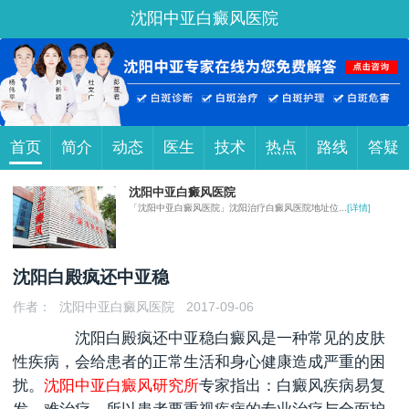
沈阳中亚白癜风医院
首页
简介
动态
医生
技术
热点
路线
答疑
沈阳中亚白癜风医院
「沈阳中亚白癜风医院」沈阳治疗白癜风医院地址位...
[详情]
沈阳白殿疯还中亚稳
作者：
沈阳中亚白癜风医院
2017-09-06
沈阳白殿疯还中亚稳
白癜风是一种常见的皮肤
性疾病，会给患者的正常生活和身心健康造成严重的困
扰。
沈阳中亚白癜风研究所
专家指出：白癜风疾病易复