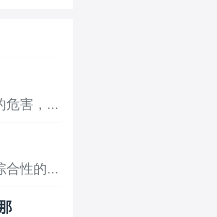
害，...
性的...
那