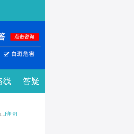
路线
答疑
..
[详情]