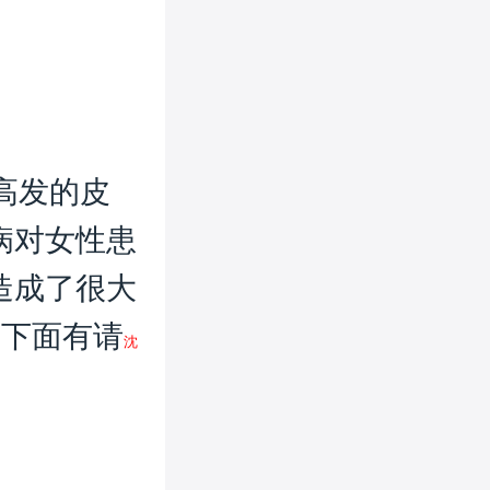
高发的皮
病对女性患
造成了很大
?下面有请
沈