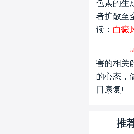
色素的生
者扩散至
读：
白癜
沈
害的相关
的心态，
日康复!
推